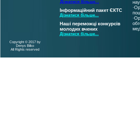
Дізнатися більше...
нау
·Ор
Інформаційний пакет ЄКТС
пош
Дізнатися більше...
·Ор
обг
Наші переможці конкурсів
мед
молодих вчених
Дізнатися більше...
Copyright © 2017 by
Denys Bilko
All Rights reserved