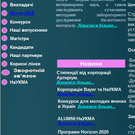
ветеринарних наук, а також
Цен
оволодівають сучасними
Вступ 201
8
Стр
методами лабораторного
біо
дослідження біологічного
ви
матеріалу.
Дізнатися більше...
уст
біо
нак
Ос
·Ви
Новини
·Ви
нак
Стипендії від корпораціі
·Ро
Артеріум.
·До
Дізнатися більше...
клі
Корпорація Bayer та НаУКМА
·Ви
Дізнатися більше...
діа
Конкурси для молодих вчених
·Ви
в Україн
·Ро
і
Дізнатися більше...
За
ALUMNI НаУКМА
Дізнатися більше...
·Ст
Програми Horizon 2020
ст