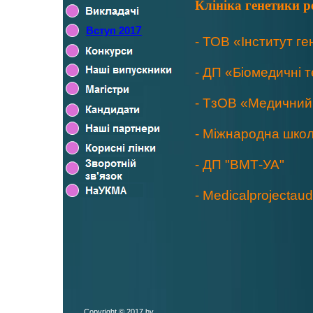
Клініка генетики р
Вступ 201
7
- ТОВ «Інститут ге
- ДП «Біомедичні т
- ТзОВ «Медичний
- Міжнародна школ
- ДП "ВМТ-УА"
- Medicalprojectaud
Copyright © 2017 by