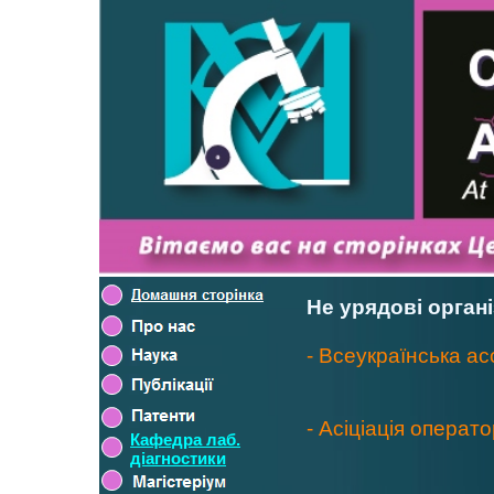
Не урядові органі
- Всеукраїнська асо
- Асіціація операт
Кафедра лаб.
діагностики